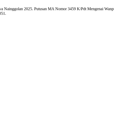
elva Nainggolan 2025. Putusan MA Nomor 3459 K/Pdt Mengenai Wanpres
051.