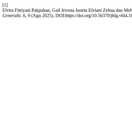
[1]
Elvira Fitriyani Pakpahan, Gail Jevona Juneta Elviani Zebua dan M
Generalis
. 6, 9 (Agu 2025). DOI:https://doi.org/10.56370/jhlg.v6i4.1