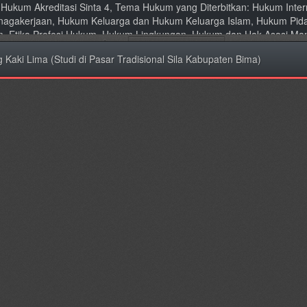
al Hukum Akreditasi Sinta 4, Tema Hukum yang Diterbitkan: Hukum Int
nagakerjaan, Hukum Keluarga dan Hukum Keluarga Islam, Hukum Pid
um, Etika Profesi Hukum, Hukum Lingkungan, Hukum dan Hak Asasi Ma
ki Lima (Studi di Pasar Tradisional Sila Kabupaten Bima)