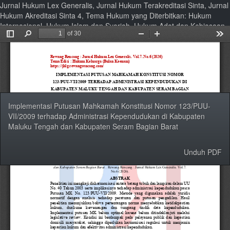
Jurnal Hukum Lex Generalis, Jurnal Hukum Terakreditasi Sinta, Jurnal
Hukum Akreditasi Sinta 4, Tema Hukum yang Diterbitkan: Hukum
Internasional, Hukum Islam dan Syariah, Hukum Adat dan Kebiasaan,
Hukum Perdata, Hukum Ekonomi Bisnis, Hukum Perburuhan dan
Ketenagakerjaan, Hukum Keluarga dan Hukum Keluarga Islam,
Hukum Pidana, Hukum Pemerintahan, Hukum Tata Negara, Hukum
Administrasi Negara, Hukum Agraria dan Pertanahan, Filsafat Hukum,
Politik Hukum, Etika Profesi Hukum, Hukum Lingkungan, Hukum dan
Hak Asasi Manusia
Kembali
Implementasi Putusan Mahkamah Konstitusi Nomor 123/PUU-
ke
VII/2009 terhadap Administrasi Kependudukan di Kabupaten
Rincian
Maluku Tengah dan Kabupaten Seram Bagian Barat
Artikel
Unduh
Unduh PDF