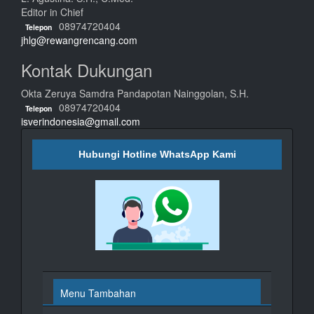
Editor in Chief
08974720404
Telepon
jhlg@rewangrencang.com
Kontak Dukungan
Okta Zeruya Samdra Pandapotan Nainggolan, S.H.
08974720404
Telepon
isverindonesia@gmail.com
Hubungi Hotline WhatsApp Kami
Menu Tambahan