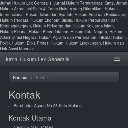
Jurnal Hukum Lex Generalis, Jurnal Hukum Terakreditasi Sinta, Jurnal
Hukum Akreditasi Sinta 4, Tema Hukum yang Diterbitkan: Hukum
Internasional, Hukum Islam dan Syariah, Hukum Adat dan Kebiasaan,
Hukum Perdata, Hukum Ekonomi Bisnis, Hukum Perburuhan dan
Ketenagakerjaan, Hukum Keluarga dan Hukum Keluarga Islam,
Hukum Pidana, Hukum Pemerintahan, Hukum Tata Negara, Hukum
Administrasi Negara, Hukum Agraria dan Pertanahan, Filsafat Hukum,
Politik Hukum, Etika Profesi Hukum, Hukum Lingkungan, Hukum dan
Hak Asasi Manusia
Lompat
Jurnal Hukum Lex Generalis
Toggl
ke
naviga
isi
halaman
Navigasi
Beranda
Kontak
Utama
Isi
Kontak
Utama
Bilah
Jl. Borobudur Agung No.26 Kota Malang
Samping
Kontak Utama
L. Agustina. S.H., C.Med.