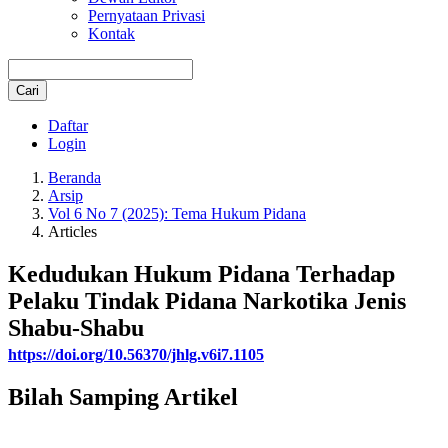
Pernyataan Privasi
Kontak
Cari
Daftar
Login
Beranda
Arsip
Vol 6 No 7 (2025): Tema Hukum Pidana
Articles
Kedudukan Hukum Pidana Terhadap
Pelaku Tindak Pidana Narkotika Jenis
Shabu-Shabu
https://doi.org/10.56370/jhlg.v6i7.1105
Bilah Samping Artikel