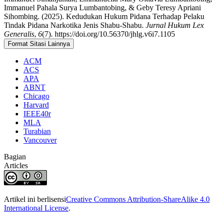
Immanuel Pahala Surya Lumbantobing, & Geby Teresy Apriani
Sihombing. (2025). Kedudukan Hukum Pidana Terhadap Pelaku
Tindak Pidana Narkotika Jenis Shabu-Shabu.
Jurnal Hukum Lex
Generalis
,
6
(7). https://doi.org/10.56370/jhlg.v6i7.1105
Format Sitasi Lainnya
ACM
ACS
APA
ABNT
Chicago
Harvard
IEEE40r
MLA
Turabian
Vancouver
Bagian
Articles
Artikel ini berlisensi
Creative Commons Attribution-ShareAlike 4.0
International License
.