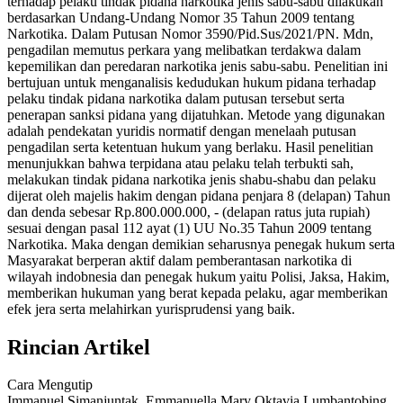
terhadap pelaku tindak pidana narkotika jenis sabu-sabu dilakukan
berdasarkan Undang-Undang Nomor 35 Tahun 2009 tentang
Narkotika. Dalam Putusan Nomor 3590/Pid.Sus/2021/PN. Mdn,
pengadilan memutus perkara yang melibatkan terdakwa dalam
kepemilikan dan peredaran narkotika jenis sabu-sabu. Penelitian ini
bertujuan untuk menganalisis kedudukan hukum pidana terhadap
pelaku tindak pidana narkotika dalam putusan tersebut serta
penerapan sanksi pidana yang dijatuhkan. Metode yang digunakan
adalah pendekatan yuridis normatif dengan menelaah putusan
pengadilan serta ketentuan hukum yang berlaku. Hasil penelitian
menunjukkan bahwa terpidana atau pelaku telah terbukti sah,
melakukan tindak pidana narkotika jenis shabu-shabu dan pelaku
dijerat oleh majelis hakim dengan pidana penjara 8 (delapan) Tahun
dan denda sebesar Rp.800.000.000, - (delapan ratus juta rupiah)
sesuai dengan pasal 112 ayat (1) UU No.35 Tahun 2009 tentang
Narkotika. Maka dengan demikian seharusnya penegak hukum serta
Masyarakat berperan aktif dalam pemberantasan narkotika di
wilayah indobnesia dan penegak hukum yaitu Polisi, Jaksa, Hakim,
memberikan hukuman yang berat kepada pelaku, agar memberikan
efek jera serta melahirkan yurisprudensi yang baik.
Rincian Artikel
Cara Mengutip
Immanuel Simanjuntak, Emmanuella Mary Oktavia Lumbantobing,