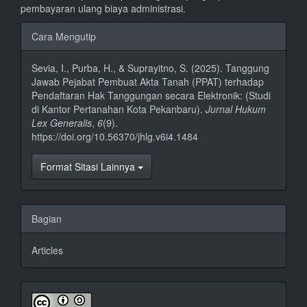
pembayaran ulang biaya administrasi.
Rincian
Cara Mengutip
Artikel
Sevia, I., Purba, H., & Suprayitno, S. (2025). Tanggung
Jawab Pejabat Pembuat Akta Tanah (PPAT) terhadap
Pendaftaran Hak Tanggungan secara Elektronik: (Studi
di Kantor Pertanahan Kota Pekanbaru).
Jurnal Hukum
Lex Generalis
,
6
(9).
https://doi.org/10.56370/jhlg.v6i4.1484
Format Sitasi Lainnya
Bagian
Articles