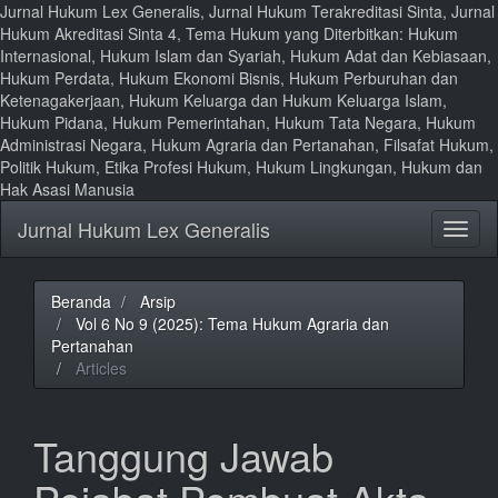
Jurnal Hukum Lex Generalis, Jurnal Hukum Terakreditasi Sinta, Jurnal
Hukum Akreditasi Sinta 4, Tema Hukum yang Diterbitkan: Hukum
Internasional, Hukum Islam dan Syariah, Hukum Adat dan Kebiasaan,
Hukum Perdata, Hukum Ekonomi Bisnis, Hukum Perburuhan dan
Ketenagakerjaan, Hukum Keluarga dan Hukum Keluarga Islam,
Hukum Pidana, Hukum Pemerintahan, Hukum Tata Negara, Hukum
Administrasi Negara, Hukum Agraria dan Pertanahan, Filsafat Hukum,
Politik Hukum, Etika Profesi Hukum, Hukum Lingkungan, Hukum dan
Hak Asasi Manusia
Lompat
Jurnal Hukum Lex Generalis
Toggl
ke
naviga
isi
halaman
Navigasi
Beranda
Arsip
Utama
Vol 6 No 9 (2025): Tema Hukum Agraria dan
Isi
Pertanahan
Utama
Articles
Bilah
Samping
Tanggung Jawab