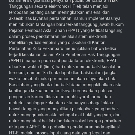
Tanggungan secara elektronik (HT-el) telah menjadi
terobosan penting dalam meningkatkan efisiensi dan
aksesibilitas layanan pertanahan, namun implementasinya
menimbulkan tantangan baru terkait tanggung jawab hukum
Pejabat Pembuat Akta Tanah (PPAT) yang terlibat langsung
dalam proses pendaftaran melalui sistem elektronik.
Penelitian yuridis empiris yang dilakukan di Kantor
Pertanahan Kota Pekanbaru menunjukkan bahwa ketika
terjadi kesalahan dalam Akta Pemberian Hak Tanggungan
(APHT) maupun pada saat pendaftaran elektronik, PPAT
diberikan waktu 5 (lima) hari untuk memperbaiki kesalahan
tersebut, namun jika tidak dapat diperbaiki dalam jangka
waktu tersebut maka permohonan akan dinyatakan batal.
Kesalahan yang tidak diperbaiki dapat mengakibatkan akta
kehilangan kekuatan autentiknya berdasarkan putusan
pengadilan karena tidak memenuhi syarat formal dan
materiel, sehingga kekuatan akta hanya sebagai akta di
bawah tangan yang menyulitkan pihak-pihak yang berhak
untuk menggunakan akta sebagai alat bukti yang sah, dan
untuk mengatasi hal ini diperlukan solusi berupa perbaikan
akta pada APHT dan perbaikan pendaftaran pada aplikasi
HT-El melalui proses input ulang data yang tepat dan