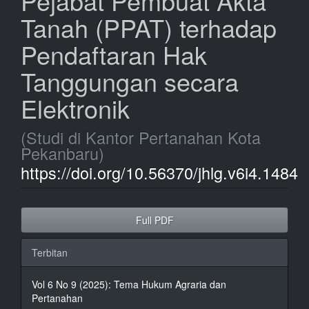
Pejabat Pembuat Akta
Tanah (PPAT) terhadap
Pendaftaran Hak
Tanggungan secara
Elektronik
(Studi di Kantor Pertanahan Kota
Pekanbaru)
https://doi.org/10.56370/jhlg.v6i4.1484
Bilah
Full PDF
Samping
Artikel
Terbitan
Vol 6 No 9 (2025): Tema Hukum Agraria dan
Pertanahan