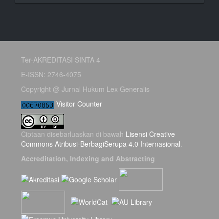
Ter-AKREDITASI SINTA 4
E-ISSN: 2746-4075
Copyright @ Jurnal Hukum Lex Generalis
Visitor Counter
Ciptaan disebarluaskan di bawah
Lisensi Creative
Commons Atribusi-BerbagiSerupa 4.0 Internasional
.
Accreditation, Indexing and Abstracting