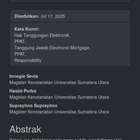
Diterbitkan:
Jul 17, 2025
Kata Kunci:
Hak Tanggungan Elektronik,
PPAT,
Tanggung Jawab Electronic Mortgage,
PPAT,
Responsibility
Isi
Innegie Sevia
Magister Kenotariatan Universitas Sumatera Utara
Artikel
Hasim Purba
Utama
Magister Kenotariatan Universitas Sumatera Utara
Suprayitno Suprayitno
Magister Kenotariatan Universitas Sumatera Utara
Abstrak
Dalam era digitalisasi pelayanan publik, pendaftaran Hak