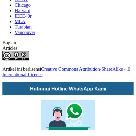
Chicago
Harvard
IEEE40r
MLA
Turabian
Vancouver
Bagian
Articles
Artikel ini berlisensi
Creative Commons Attribution-ShareAlike 4.0
International License
.
Hubungi Hotline WhatsApp Kami