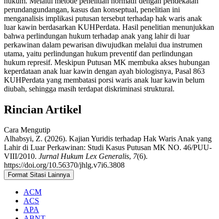
hukum. Melalui metode penelitian normatif dengan pendekatan
perundangundangan, kasus dan konseptual, penelitian ini
menganalisis implikasi putusan tersebut terhadap hak waris anak
luar kawin berdasarkan KUHPerdata. Hasil penelitian menunjukkan
bahwa perlindungan hukum terhadap anak yang lahir di luar
perkawinan dalam pewarisan diwujudkan melalui dua instrumen
utama, yaitu perlindungan hukum preventif dan perlindungan
hukum represif. Meskipun Putusan MK membuka akses hubungan
keperdataan anak luar kawin dengan ayah biologisnya, Pasal 863
KUHPerdata yang membatasi porsi waris anak luar kawin belum
diubah, sehingga masih terdapat diskriminasi struktural.
Rincian Artikel
Cara Mengutip
Alhabsyi, Z. (2026). Kajian Yuridis terhadap Hak Waris Anak yang
Lahir di Luar Perkawinan: Studi Kasus Putusan MK NO. 46/PUU-
VIII/2010.
Jurnal Hukum Lex Generalis
,
7
(6).
https://doi.org/10.56370/jhlg.v7i6.3808
Format Sitasi Lainnya
ACM
ACS
APA
ABNT