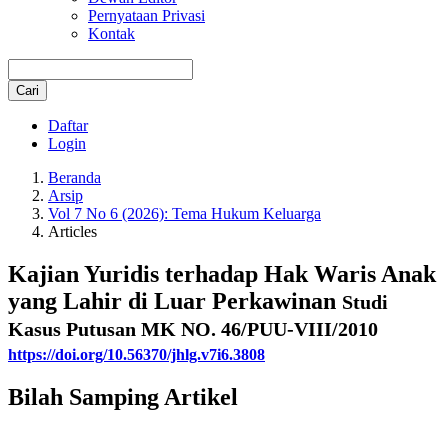
Pernyataan Privasi
Kontak
Cari
Daftar
Login
Beranda
Arsip
Vol 7 No 6 (2026): Tema Hukum Keluarga
Articles
Kajian Yuridis terhadap Hak Waris Anak
yang Lahir di Luar Perkawinan
Studi
Kasus Putusan MK NO. 46/PUU-VIII/2010
https://doi.org/10.56370/jhlg.v7i6.3808
Bilah Samping Artikel