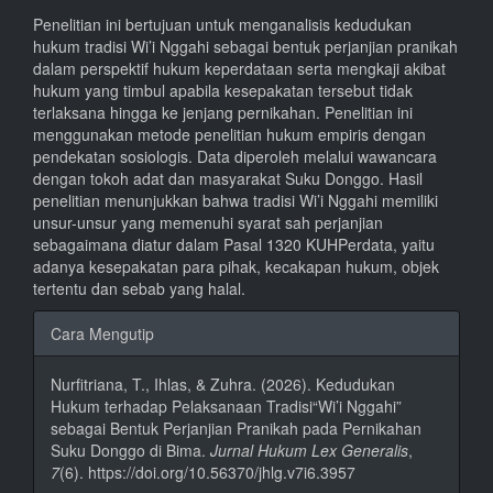
Penelitian ini bertujuan untuk menganalisis kedudukan
hukum tradisi Wi’i Nggahi sebagai bentuk perjanjian pranikah
dalam perspektif hukum keperdataan serta mengkaji akibat
hukum yang timbul apabila kesepakatan tersebut tidak
terlaksana hingga ke jenjang pernikahan. Penelitian ini
menggunakan metode penelitian hukum empiris dengan
pendekatan sosiologis. Data diperoleh melalui wawancara
dengan tokoh adat dan masyarakat Suku Donggo. Hasil
penelitian menunjukkan bahwa tradisi Wi’i Nggahi memiliki
unsur-unsur yang memenuhi syarat sah perjanjian
sebagaimana diatur dalam Pasal 1320 KUHPerdata, yaitu
adanya kesepakatan para pihak, kecakapan hukum, objek
tertentu dan sebab yang halal.
Rincian
Cara Mengutip
Artikel
Nurfitriana, T., Ihlas, & Zuhra. (2026). Kedudukan
Hukum terhadap Pelaksanaan Tradisi“Wi’i Nggahi”
sebagai Bentuk Perjanjian Pranikah pada Pernikahan
Suku Donggo di Bima.
Jurnal Hukum Lex Generalis
,
7
(6). https://doi.org/10.56370/jhlg.v7i6.3957