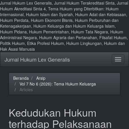
Jurnal Hukum Lex Generalis, Jurnal Hukum Terakreditasi Sinta, Jurnal
Hukum Akreditasi Sinta 4, Tema Hukum yang Diterbitkan: Hukum
Internasional, Hukum Islam dan Syariah, Hukum Adat dan Kebiasaan,
Hukum Perdata, Hukum Ekonomi Bisnis, Hukum Perburuhan dan
Ketenagakerjaan, Hukum Keluarga dan Hukum Keluarga Islam,
Hukum Pidana, Hukum Pemerintahan, Hukum Tata Negara, Hukum
Administrasi Negara, Hukum Agraria dan Pertanahan, Filsafat Hukum,
Politik Hukum, Etika Profesi Hukum, Hukum Lingkungan, Hukum dan
Hak Asasi Manusia
Lompat
Jurnal Hukum Lex Generalis
Toggl
ke
naviga
isi
halaman
Navigasi
Beranda
Arsip
Utama
Vol 7 No 6 (2026): Tema Hukum Keluarga
Isi
Articles
Utama
Bilah
Samping
Kedudukan Hukum
terhadap Pelaksanaan