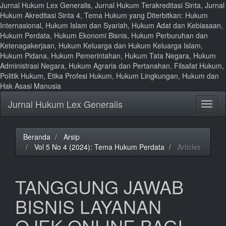
Jurnal Hukum Lex Generalis, Jurnal Hukum Terakreditasi Sinta, Jurnal
Hukum Akreditasi Sinta 4, Tema Hukum yang Diterbitkan: Hukum
Internasional, Hukum Islam dan Syariah, Hukum Adat dan Kebiasaan,
Hukum Perdata, Hukum Ekonomi Bisnis, Hukum Perburuhan dan
Ketenagakerjaan, Hukum Keluarga dan Hukum Keluarga Islam,
Hukum Pidana, Hukum Pemerintahan, Hukum Tata Negara, Hukum
Administrasi Negara, Hukum Agraria dan Pertanahan, Filsafat Hukum,
Politik Hukum, Etika Profesi Hukum, Hukum Lingkungan, Hukum dan
Hak Asasi Manusia
Lompat
Jurnal Hukum Lex Generalis
Toggl
ke
naviga
isi
halaman
Navigasi
Beranda
Arsip
Utama
Vol 5 No 4 (2024): Tema Hukum Perdata
Articles
Isi
Utama
Bilah
TANGGUNG JAWAB
Samping
BISNIS LAYANAN
OJEK ONLINE BAGI