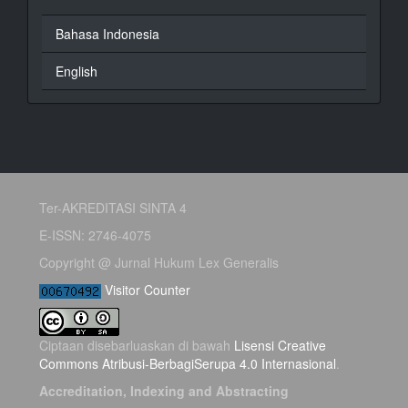
Bahasa Indonesia
English
Ter-AKREDITASI SINTA 4
E-ISSN: 2746-4075
Copyright @ Jurnal Hukum Lex Generalis
Visitor Counter
Ciptaan disebarluaskan di bawah
Lisensi Creative
Commons Atribusi-BerbagiSerupa 4.0 Internasional
.
Accreditation, Indexing and Abstracting