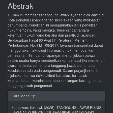
Utama
Abstrak
Tulisan ini membahas tanggung jawab layanan ojek
online
di
Kota Bengkulu apabila terjadi kecelakaan yang melibatkan
penumpang. Penelitian ini menggunakan jenis penelitian
hukum empiris, yang mengkaji kesenjangan antara
ketentuan hukum yang berlaku dan praktik di lapangan.
Berdasarkan Pasal 63 Ayat (1) Peraturan Menteri
Perhubungan No. PM 108/2017, layanan transportasi dapat
menggunakan teknologi informasi untuk memudahkan
pemesanan. Temuan di lapangan menunjukkan bahwa
pelaku usaha hanya memberikan kompensasi jika memenuhi
syarat tertentu, sementara tanggung jawab penuh atas
kecelakaan ada pada pengemudi. Dalam perjanjian kerja,
dijelaskan bahwa risiko akibat kelalaian, termasuk
keterlambatan, kecelakaan, atau kehilangan barang, adalah
tanggung jawab pengemudi.
Rincian
Cara Mengutip
Artikel
kurniawan, itok dwi. (2025). TANGGUNG JAWAB BISNIS
LAYANAN OJEK ONLINE BAGI PENUMPANG YANG