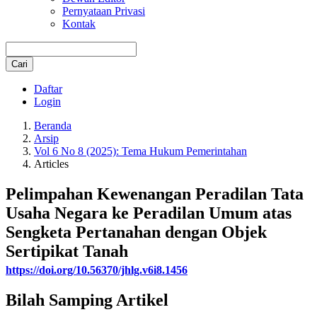
Pernyataan Privasi
Kontak
Cari
Daftar
Login
Beranda
Arsip
Vol 6 No 8 (2025): Tema Hukum Pemerintahan
Articles
Pelimpahan Kewenangan Peradilan Tata
Usaha Negara ke Peradilan Umum atas
Sengketa Pertanahan dengan Objek
Sertipikat Tanah
https://doi.org/10.56370/jhlg.v6i8.1456
Bilah Samping Artikel