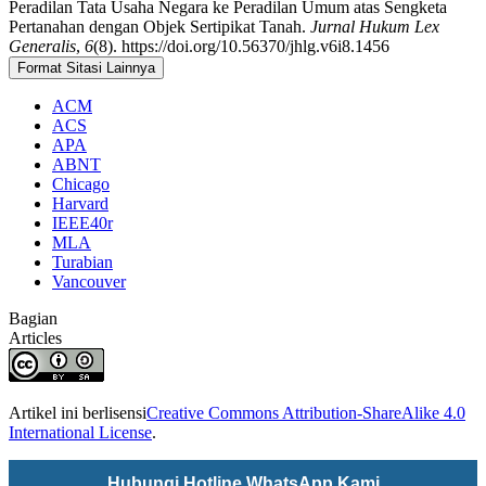
Peradilan Tata Usaha Negara ke Peradilan Umum atas Sengketa
Pertanahan dengan Objek Sertipikat Tanah.
Jurnal Hukum Lex
Generalis
,
6
(8). https://doi.org/10.56370/jhlg.v6i8.1456
Format Sitasi Lainnya
ACM
ACS
APA
ABNT
Chicago
Harvard
IEEE40r
MLA
Turabian
Vancouver
Bagian
Articles
Artikel ini berlisensi
Creative Commons Attribution-ShareAlike 4.0
International License
.
Hubungi Hotline WhatsApp Kami