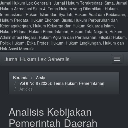
Jurnal Hukum Lex Generalis, Jurnal Hukum Terakreditasi Sinta, Jurnal
Hukum Akreditasi Sinta 4, Tema Hukum yang Diterbitkan: Hukum
Internasional, Hukum Islam dan Syariah, Hukum Adat dan Kebiasaan,
Hukum Perdata, Hukum Ekonomi Bisnis, Hukum Perburuhan dan
Ketenagakerjaan, Hukum Keluarga dan Hukum Keluarga Islam,
Hukum Pidana, Hukum Pemerintahan, Hukum Tata Negara, Hukum
Administrasi Negara, Hukum Agraria dan Pertanahan, Filsafat Hukum,
Politik Hukum, Etika Profesi Hukum, Hukum Lingkungan, Hukum dan
Hak Asasi Manusia
Lompat
Jurnal Hukum Lex Generalis
Toggl
ke
naviga
isi
halaman
Navigasi
Beranda
Arsip
Utama
Vol 6 No 8 (2025): Tema Hukum Pemerintahan
Isi
Articles
Utama
Bilah
Samping
Analisis Kebijakan
Pemerintah Daerah