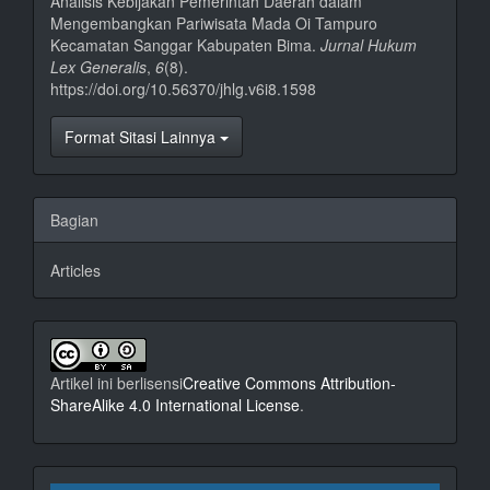
Analisis Kebijakan Pemerintah Daerah dalam
Mengembangkan Pariwisata Mada Oi Tampuro
Kecamatan Sanggar Kabupaten Bima.
Jurnal Hukum
Lex Generalis
,
6
(8).
https://doi.org/10.56370/jhlg.v6i8.1598
Format Sitasi Lainnya
Bagian
Articles
Artikel ini berlisensi
Creative Commons Attribution-
ShareAlike 4.0 International License
.