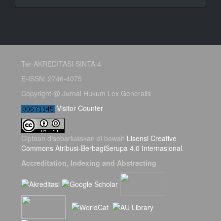
Ter-AKREDITASI SINTA 4
E-ISSN: 2746-4075
Copyright @ Jurnal Hukum Lex Generalis
Visitor Counter
Ciptaan disebarluaskan di bawah
Lisensi Creative
Commons Atribusi-BerbagiSerupa 4.0 Internasional
.
Accreditation, Indexing and Abstracting