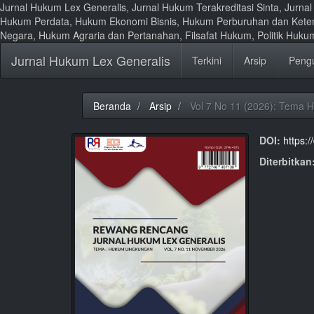
Jurnal Hukum Lex Generalis, Jurnal Hukum Terakreditasi Sinta, Jurn
Hukum Perdata, Hukum Ekonomi Bisnis, Hukum Perburuhan dan Kete
Negara, Hukum Agraria dan Pertanahan, Filsafat Hukum, Politik Huk
Lompat
Jurnal Hukum Lex Generalis
Terkini
Arsip
Peng
ke
isi
halaman
Navigasi
Beranda
Arsip
Vol 7 No 11 (2026): Tema 
Utama
Isi
DOI:
https:/
Utama
Bilah
Diterbitkan
Samping