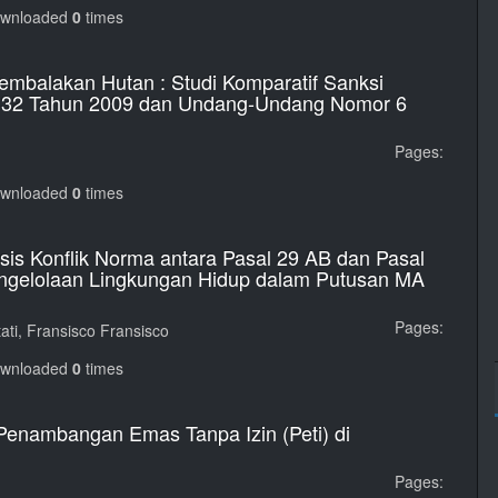
ownloaded
0
times
mbalakan Hutan : Studi Komparatif Sanksi
 32 Tahun 2009 dan Undang-Undang Nomor 6
Pages:
ownloaded
0
times
isis Konflik Norma antara Pasal 29 AB dan Pasal
ngelolaan Lingkungan Hidup dalam Putusan MA
Pages:
ati, Fransisco Fransisco
ownloaded
0
times
Penambangan Emas Tanpa Izin (Peti) di
Pages: