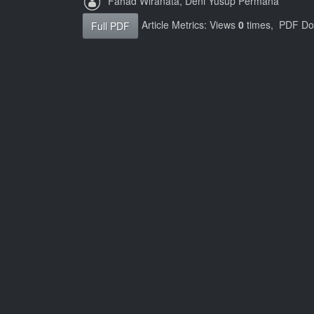
Fahad Wiranata, Deni Yusup Permana
Article Metrics: Views
0
times, PDF D
Full PDF