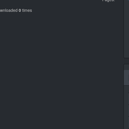
ownloaded
0
times