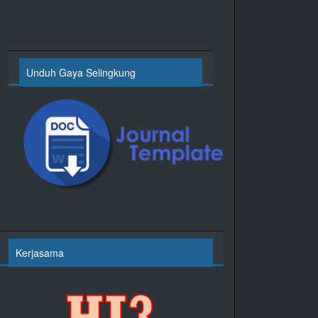
Unduh Gaya Selingkung
Kerjasama