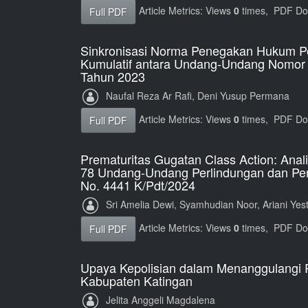
Article Metrics: Views
0
times, PDF D
Full PDF
Sinkronisasi Norma Penegakan Hukum Pe
Kumulatif antara Undang-Undang Nomor
Tahun 2023
Naufal Reza Ar Rafi, Deni Yusup Permana
Article Metrics: Views
0
times, PDF D
Full PDF
Prematuritas Gugatan Class Action: Anal
78 Undang-Undang Perlindungan dan Pe
No. 4441 K/Pdt/2024
Sri Amelia Dewi, Syamhudian Noor, Ariani Yest
Article Metrics: Views
0
times, PDF D
Full PDF
Upaya Kepolisian dalam Menanggulangi 
Kabupaten Katingan
Jelita Anggeli Magdalena