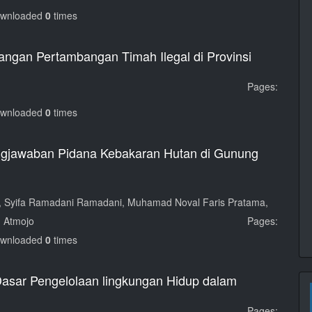
ownloaded
0
times
angan Pertambangan Timah Ilegal di Provinsi
Pages:
ownloaded
0
times
gungjawaban Pidana Kebakaran Hutan di Gunung
, Syifa Ramadani Ramadani, Muhamad Noval Faris Pratama,
g Atmojo
Pages:
ownloaded
0
times
 Dasar Pengelolaan lingkungan Hidup dalam
Pages: