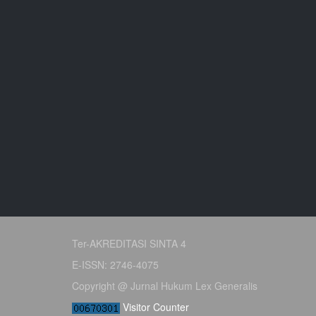
Ter-AKREDITASI SINTA 4
E-ISSN: 2746-4075
Copyright @ Jurnal Hukum Lex Generalis
Visitor Counter