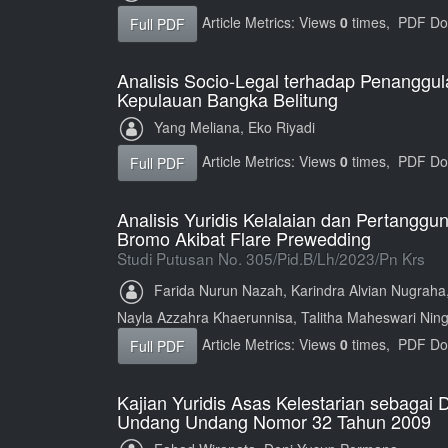
Article Metrics: Views
0
times, PDF D
Full PDF
Analisis Socio-Legal terhadap Penanggul
Kepulauan Bangka Belitung
Yang Meliana, Eko Riyadi
Article Metrics: Views
0
times, PDF D
Full PDF
Analisis Yuridis Kelalaian dan Pertang
Bromo Akibat Flare Prewedding
Studi Putusan No. 305/Pid.B/Lh/2023/Pn Krs
Farida Nurun Nazah, Karindra Alvian Nugraha
Nayla Azzahra Khaerunnisa, Talitha Maheswari Nin
Article Metrics: Views
0
times, PDF D
Full PDF
Kajian Yuridis Asas Kelestarian sebagai
Undang Undang Nomor 32 Tahun 2009